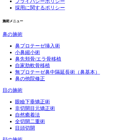
プライバシーポリシー
採用に関するポリシー
施術メニュー
鼻の施術
鼻プロテーゼ挿入術
小鼻縮小術
鼻先頬骨/エラ骨移植
自家肋軟骨移植
無プロテーゼ鼻中隔延長術（鼻基本）
鼻の他院修正
目の施術
眼瞼下垂矯正術
非切開目元矯正術
自然癒着法
全切開二重術
目頭切開
顔の施術