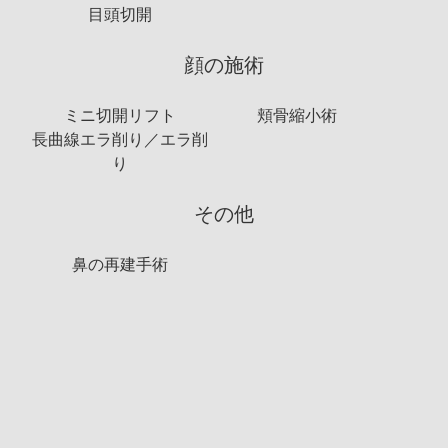
目頭切開
顔の施術
ミニ切開リフト
頬骨縮小術
長曲線エラ削り／エラ削
り
その他
鼻の再建手術