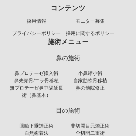
コンテンツ
採用情報
モニター募集
プライバシーポリシー
採用に関するポリシー
施術メニュー
鼻の施術
鼻プロテーゼ挿入術
小鼻縮小術
鼻先頬骨/エラ骨移植
自家肋軟骨移植
無プロテーゼ鼻中隔延長
鼻の他院修正
術（鼻基本）
目の施術
眼瞼下垂矯正術
非切開目元矯正術
自然癒着法
全切開二重術