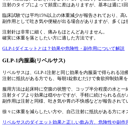
注射のタイプによって頻度に差はありますが、基本は週に1
臨床試験では
平均15%以上の体重減少
が報告されており、高
副作用として吐き気や便秘が出る場合がありますが、多くは
注射針は非常に細く、痛みもほとんどありません。
確実に体重を落としたい方に適した方法です。
GLP-1ダイエットとは？効果や危険性・副作用について解説
GLP-1内服薬(リベルサス)
リベルサスは、GLP-1注射と同じ効果を内服薬で得られる治
注射に抵抗がある方でも、
毎朝1錠飲むだけ
で食欲抑制効果を
服用方法は起床時に空腹の状態で、コップ半分程度の水と一
注射タイプより効果は穏やかですが、手軽に続けられる点が
副作用は注射と同様、吐き気や胃の不快感などが報告されて
徐々に体重を減らしたい方や、自己注射に抵抗がある方にオ
リベルサスのダイエット効果と正しい飲み方、危険性や副作