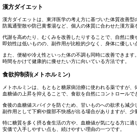
漢方ダイエット
漢方ダイエットは、
東洋医学の考え方に基づいた体質改善型
防風通聖散や防已黄耆湯など、個人の体質に合わせた漢方薬
代謝を高めたり、むくみを改善したりすることで、自然に痩
即効性は低いものの、副作用が比較的少なく、身体に優しい
また、便秘や冷え性といった体の不調も同時に改善できます
時間をかけて健康的に痩せたい方に向いている方法です。
食欲抑制剤(メトホルミン)
メトホルミンは、もともと糖尿病治療に使われる薬ですが、
血糖値の上昇を抑えることで、食欲を自然にコントロール
で
食後の血糖値スパイクを防ぐため、甘いものへの欲求も減少
副作用として下痢や腹部不快感が出る場合がありますが、少
特に糖質を多く摂る食生活の方や、血糖値が気になる方に適
安価で入手しやすい点も、続けやすい理由の一つです。