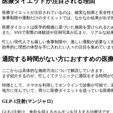
医療ダイエットが注目される理由
医療ダイエットが注目されているのは、
確実な効果と安全性
食事制限や運動だけのダイエットでは、なかなか結果が出ず
医療ダイエットは医学的根拠に基づいた施術を受けられるた
また、SNSで実際の体験談や症例写真が広まり、リアルな結
忙しい現代人でも厳しい食事制限や、激しい運動が必要なく
効率的に理想の体型を手に入れたい人々の注目を集めていま
通院する時間がない方におすすめの医
ここからは具体的な施術方法について解説していきます。
まず紹介するのが、忙しくてクリニックに通院をする時間が
特徴として、
スマホを利用してオンラインで診療が可能
で、
地方に住んでいて、周りに医療ダイエットを扱っている医療
GLP-1注射(マンジャロ)
GLP-1注射は、
食欲を抑えるホルモンを注入する治療法
です