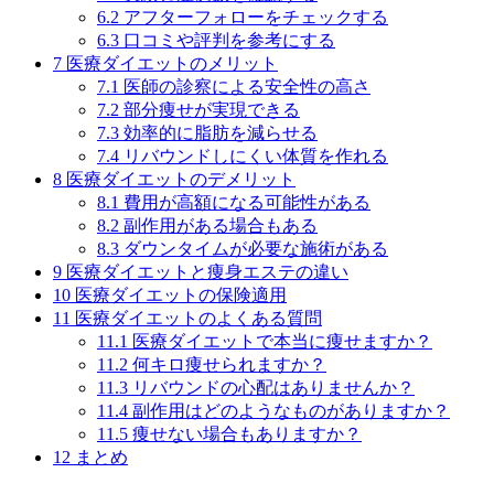
6.2
アフターフォローをチェックする
6.3
口コミや評判を参考にする
7
医療ダイエットのメリット
7.1
医師の診察による安全性の高さ
7.2
部分痩せが実現できる
7.3
効率的に脂肪を減らせる
7.4
リバウンドしにくい体質を作れる
8
医療ダイエットのデメリット
8.1
費用が高額になる可能性がある
8.2
副作用がある場合もある
8.3
ダウンタイムが必要な施術がある
9
医療ダイエットと痩身エステの違い
10
医療ダイエットの保険適用
11
医療ダイエットのよくある質問
11.1
医療ダイエットで本当に痩せますか？
11.2
何キロ痩せられますか？
11.3
リバウンドの心配はありませんか？
11.4
副作用はどのようなものがありますか？
11.5
痩せない場合もありますか？
12
まとめ