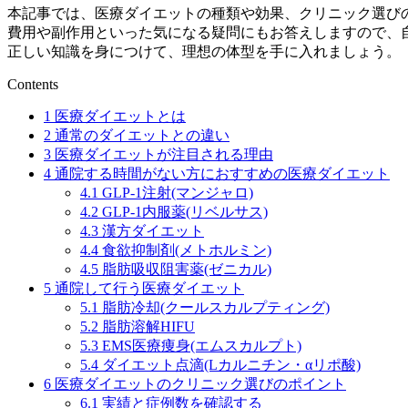
本記事では、医療ダイエットの種類や効果、クリニック選び
費用や副作用といった気になる疑問にもお答えしますので、
正しい知識を身につけて、理想の体型を手に入れましょう。
Contents
1
医療ダイエットとは
2
通常のダイエットとの違い
3
医療ダイエットが注目される理由
4
通院する時間がない方におすすめの医療ダイエット
4.1
GLP-1注射(マンジャロ)
4.2
GLP-1内服薬(リベルサス)
4.3
漢方ダイエット
4.4
食欲抑制剤(メトホルミン)
4.5
脂肪吸収阻害薬(ゼニカル)
5
通院して行う医療ダイエット
5.1
脂肪冷却(クールスカルプティング)
5.2
脂肪溶解HIFU
5.3
EMS医療痩身(エムスカルプト)
5.4
ダイエット点滴(Lカルニチン・αリポ酸)
6
医療ダイエットのクリニック選びのポイント
6.1
実績と症例数を確認する