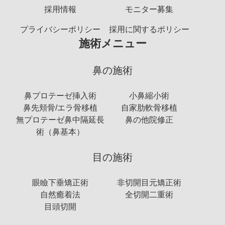
採用情報
モニター募集
プライバシーポリシー
採用に関するポリシー
施術メニュー
鼻の施術
鼻プロテーゼ挿入術
小鼻縮小術
鼻先頬骨/エラ骨移植
自家肋軟骨移植
無プロテーゼ鼻中隔延長
鼻の他院修正
術（鼻基本）
目の施術
眼瞼下垂矯正術
非切開目元矯正術
自然癒着法
全切開二重術
目頭切開