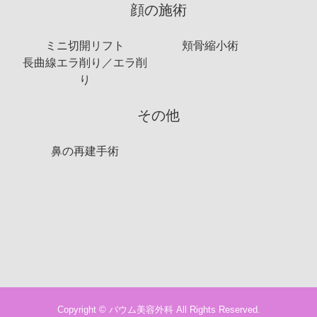
顔の施術
ミニ切開リフト
頬骨縮小術
長曲線エラ削り／エラ削
り
その他
鼻の再建手術
Copyright © バウム美容外科 All Rights Reserved.