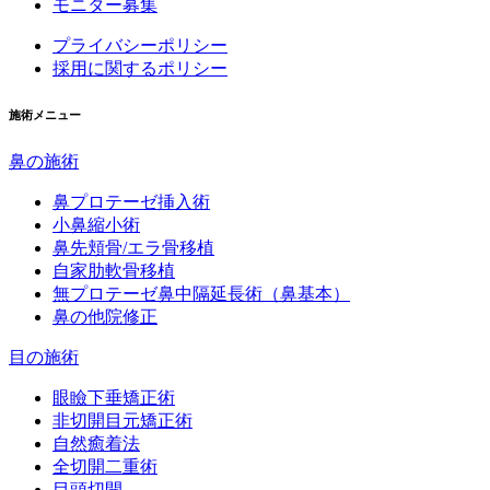
モニター募集
プライバシーポリシー
採用に関するポリシー
施術メニュー
鼻の施術
鼻プロテーゼ挿入術
小鼻縮小術
鼻先頬骨/エラ骨移植
自家肋軟骨移植
無プロテーゼ鼻中隔延長術（鼻基本）
鼻の他院修正
目の施術
眼瞼下垂矯正術
非切開目元矯正術
自然癒着法
全切開二重術
目頭切開