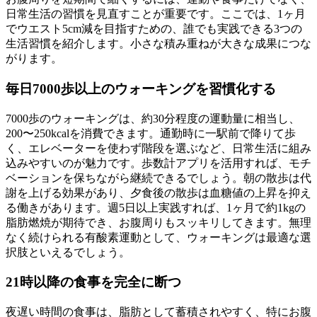
日常生活の習慣を見直すことが重要
です。ここでは、1ヶ月
でウエスト5cm減を目指すための、誰でも実践できる3つの
生活習慣を紹介します。小さな積み重ねが大きな成果につな
がります。
毎日7000歩以上のウォーキングを習慣化する
7000歩のウォーキングは、約30分程度の運動量に相当し、
200〜250kcalを消費
できます。通勤時に一駅前で降りて歩
く、エレベーターを使わず階段を選ぶなど、日常生活に組み
込みやすいのが魅力です。歩数計アプリを活用すれば、モチ
ベーションを保ちながら継続できるでしょう。朝の散歩は代
謝を上げる効果があり、夕食後の散歩は血糖値の上昇を抑え
る働きがあります。
週5日以上実践すれば、1ヶ月で約1kgの
脂肪燃焼が期待
でき、お腹周りもスッキリしてきます。無理
なく続けられる有酸素運動として、ウォーキングは最適な選
択肢といえるでしょう。
21時以降の食事を完全に断つ
夜遅い時間の食事は、
脂肪として蓄積されやすく、特にお腹