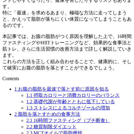
ンドしやすくなったり、健康を害したりするリスクもありま
す。
特に「最速」を求めるあまり、極端な方法に走ってしまう
と、かえって脂肪が落ちにくい体質になってしまうこともあ
るのです。
本記事では、お腹の脂肪がつく原因を理解した上で、16時間
ファスティングやHIITトレーニングなど、効果的な食事法と
筋トレ、さらに生活習慣の改善方法まで詳しく解説していき
ます。
これらの方法を正しく組み合わせることで、健康的に、そし
て確実にお腹の脂肪を落とすことができるでしょう。
Contents
1
お腹の脂肪を最速で落とす前に原因を知る
1.1
摂取カロリーと消費カロリーのバランス
1.2
基礎代謝が年齢とともに低下している
1.3
ストレスによるコルチゾールの増加
2
脂肪を落とすための食事方法
2.1
16時間ファスティング（プチ断食）
2.2
糖質制限ダイエット
2.3
MCTオイルで脂肪燃焼