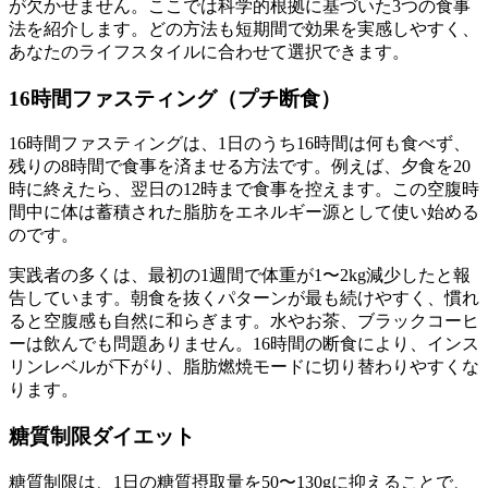
が欠かせません
。ここでは科学的根拠に基づいた3つの食事
法を紹介します。どの方法も短期間で効果を実感しやすく、
あなたのライフスタイルに合わせて選択できます。
16時間ファスティング（プチ断食）
16時間ファスティングは、
1日のうち16時間は何も食べず、
残りの8時間で食事を済ませる方法
です。例えば、夕食を20
時に終えたら、翌日の12時まで食事を控えます。この空腹時
間中に体は蓄積された脂肪をエネルギー源として使い始める
のです。
実践者の多くは、
最初の1週間で体重が1〜2kg減少した
と報
告しています。朝食を抜くパターンが最も続けやすく、慣れ
ると空腹感も自然に和らぎます。水やお茶、ブラックコーヒ
ーは飲んでも問題ありません。16時間の断食により、インス
リンレベルが下がり、脂肪燃焼モードに切り替わりやすくな
ります。
糖質制限ダイエット
糖質制限は、
1日の糖質摂取量を50〜130gに抑える
ことで、