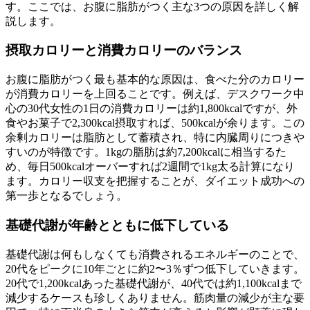
す。ここでは、お腹に脂肪がつく主な3つの原因を詳しく解
説します。
摂取カロリーと消費カロリーのバランス
お腹に脂肪がつく最も基本的な原因は、
食べた分のカロリー
が消費カロリーを上回ること
です。例えば、デスクワーク中
心の30代女性の1日の消費カロリーは約1,800kcalですが、外
食やお菓子で2,300kcal摂取すれば、500kcalが余ります。この
余剰カロリーは脂肪として蓄積され、特に内臓周りにつきや
すいのが特徴です。
1kgの脂肪は約7,200kcalに相当する
た
め、毎日500kcalオーバーすれば2週間で1kg太る計算になり
ます。カロリー収支を把握することが、ダイエット成功への
第一歩となるでしょう。
基礎代謝が年齢とともに低下している
基礎代謝は何もしなくても消費されるエネルギーのことで、
20代をピークに10年ごとに約2〜3％ずつ低下
していきます。
20代で1,200kcalあった基礎代謝が、40代では約1,100kcalまで
減少するケースも珍しくありません。
筋肉量の減少が主な要