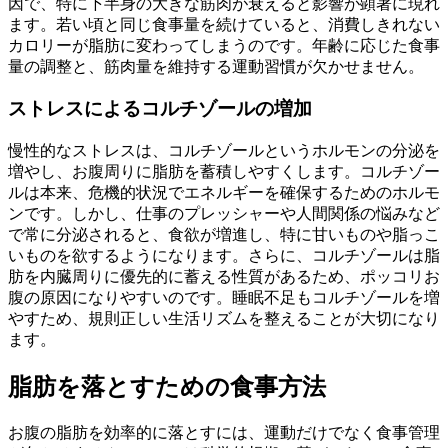
因
で、特に下半身の大きな筋肉が衰えると影響が顕著に現れ
ます。若い頃と同じ食事量を続けていると、消費しきれない
カロリーが脂肪に変わってしまうのです。年齢に応じた食事
量の調整と、筋肉量を維持する運動習慣が欠かせません。
ストレスによるコルチゾールの増加
慢性的なストレスは、
コルチゾールというホルモンの分泌を
増やし、お腹周りに脂肪を蓄積しやすくします
。コルチゾー
ルは本来、危機的状況でエネルギーを確保するためのホルモ
ンです。しかし、仕事のプレッシャーや人間関係の悩みなど
で常に分泌されると、食欲が増進し、特に甘いものや脂っこ
いものを欲するようになります。さらに、
コルチゾールは脂
肪を内臓周りに優先的に蓄える性質がある
ため、ポッコリお
腹の原因になりやすいのです。睡眠不足もコルチゾールを増
やすため、規則正しい生活リズムを整えることが大切になり
ます。
脂肪を落とすための食事方法
お腹の脂肪を効率的に落とすには、運動だけでなく
食事管理