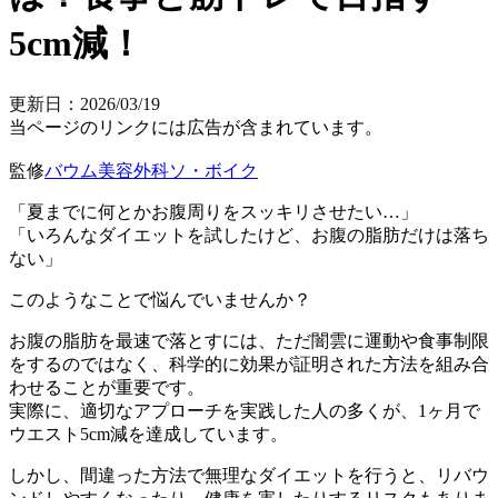
5cm減！
更新日：2026/03/19
当ページのリンクには広告が含まれています。
監修
バウム美容外科ソ・ボイク
「夏までに何とかお腹周りをスッキリさせたい…」
「いろんなダイエットを試したけど、お腹の脂肪だけは落ち
ない」
このようなことで悩んでいませんか？
お腹の脂肪を最速で落とすには、ただ闇雲に運動や食事制限
をするのではなく、
科学的に効果が証明された方法を組み合
わせること
が重要です。
実際に、適切なアプローチを実践した人の多くが、
1ヶ月で
ウエスト5cm減
を達成しています。
しかし、間違った方法で無理なダイエットを行うと、リバウ