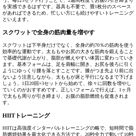
う。毎日3セット行うことで、2週間程度でお腹の引き締まり
を実感できるはずです。器具も不要で、畳1枚分のスペース
があればできるため、忙しい方にも続けやすいトレーニング
といえます。
スクワットで全身の筋肉量を増やす
スクワットは下半身だけでなく、
全身の約70％の筋肉を使う
効率的な運動
です。太ももやお尻の大きな筋肉を鍛えること
で基礎代謝が上がり、脂肪が燃えやすい体質に変わっていき
ます。基本フォームは、足を肩幅に開き、お尻を後ろに引く
ようにゆっくり腰を落とすことです。
膝がつま先より前に出
ないよう注意
しながら、太ももが床と平行になるまで下げま
しょう。1日20回×3セットから始めて、徐々に回数を増やし
ていくのがおすすめです。正しいフォームで行えば、1ヶ月
で太もも周りが引き締まり、お腹の脂肪燃焼も促進されま
す。
HIITトレーニング
HIITは高強度インターバルトレーニングの略で、
短時間で脂
肪燃焼効果を最大化できる方法
です。20秒全力で動いて10秒