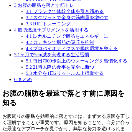
3
お腹の脂肪を落とす筋トレ
3.1
プランクで体幹全体を引き締める
3.2
スクワットで全身の筋肉量を増やす
3.3
HIITトレーニング
4
脂肪燃焼サプリメントを活用する
4.1
L-カルニチンで脂肪をエネルギーに
4.2
カテキンで脂肪の吸収を抑制
4.3
プロバイオティクスで腸内環境を整える
5
1ヶ月で5cm減を実現する生活習慣
5.1
毎日7000歩以上のウォーキングを習慣化する
5.2
21時以降の食事を完全に断つ
5.3
水分を1日2リットル以上摂取する
6
まとめ
お腹の脂肪を最速で落とす前に原因を
知る
お腹周りの脂肪を効率的に落とすには、
まず太る原因を正し
く理解すること
が重要です。原因を知ることで、自分に合っ
た最適なアプローチが見つかり、無駄な努力を避けられま