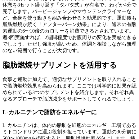
休憩を8セット繰り返す「タバタ式」が有名で、わずか4分で
完了します。バーピージャンプやマウンテンクライマーな
ど、全身を使う動きを組み合わせると効果的です。運動後も
脂肪燃焼が続く
「アフターバーン効果」により、通常の有酸
素運動の6〜10倍のカロリーを消費できる
とされています。
週3回実施すれば、2週間程度でお腹周りの変化を実感できる
でしょう。ただし強度が高いため、体調と相談しながら無理
のない範囲で行うことが大切です。
脂肪燃焼サプリメントを活用する
食事と運動に加えて、適切なサプリメントを取り入れること
で
脂肪燃焼効果を高められます
。ここでは科学的に効果が認
められている3つのサプリメントを紹介します。それぞれ異
なるアプローチで脂肪減少をサポートしてくれるでしょう。
L-カルニチンで脂肪をエネルギーに
L-カルニチンは、
体内の脂肪を細胞のエネルギー工場である
ミトコンドリアに運ぶ役割
を担っています。運動の30分前に
500〜1000mgを摂取すると、脂肪燃焼効率が向上します。特