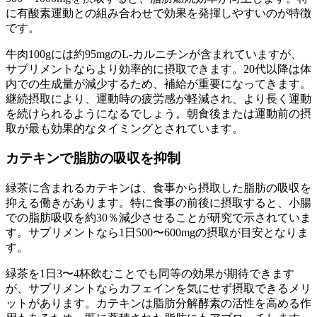
に有酸素運動との組み合わせで効果を発揮しやすいのが特徴
です。
牛肉100gには約95mgのL-カルニチンが含まれていますが、
サプリメントならより効率的に摂取できます。
20代以降は体
内での生成量が減少する
ため、補給が重要になってきます。
継続摂取により、運動時の疲労感が軽減され、より長く運動
を続けられるようになるでしょう。朝食後または運動前の摂
取が最も効果的なタイミングとされています。
カテキンで脂肪の吸収を抑制
緑茶に含まれるカテキンは、
食事から摂取した脂肪の吸収を
抑える働き
があります。特に食事の前後に摂取すると、
小腸
での脂肪吸収を約30％減少させる
ことが研究で示されていま
す。サプリメントなら1日500〜600mgの摂取が目安となりま
す。
緑茶を1日3〜4杯飲むことでも同等の効果が期待できます
が、サプリメントならカフェインを気にせず摂取できるメリ
ットがあります。カテキンは脂肪分解酵素の活性を高める作