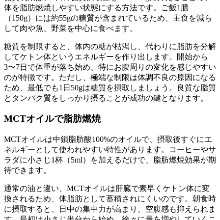
体を脂肪燃焼しやすい状態にする方法です。ご飯1膳
（150g）には約55gの糖質が含まれているため、主食を減ら
して肉や魚、野菜を中心に食べます。
糖質を制限すると、体内の糖が枯渇し、
代わりに脂肪を分解
してケトン体というエネルギーを作り出します
。開始から
3〜7日で体重が落ち始め、特にお腹周りの変化を感じやすい
のが特徴です。ただし、極端な制限は体調不良の原因になる
ため、最低でも1日50gは糖質を摂取しましょう。良質な脂質
とタンパク質をしっかり摂ることが成功の鍵となります。
MCTオイルで脂肪燃焼
MCTオイルは中鎖脂肪酸100%のオイルで、
摂取後すぐにエ
ネルギーとして使われやすい特性
があります。コーヒーやサ
ラダに小さじ1杯（5ml）を加えるだけで、脂肪燃焼効果が期
待できます。
通常の油と違い、
MCTオイルは肝臓で素早くケトン体に変
換される
ため、体脂肪として蓄積されにくいのです。朝食時
に摂取すると、日中の集中力が高まり、空腹感も抑えられま
す。最初は小さじ半分から始め、徐々に量を増やしていくこ