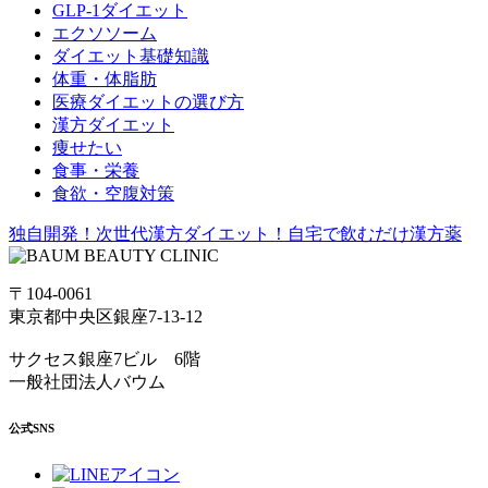
GLP-1ダイエット
エクソソーム
ダイエット基礎知識
体重・体脂肪
医療ダイエットの選び方
漢方ダイエット
痩せたい
食事・栄養
食欲・空腹対策
独自開発！次世代漢方ダイエット！
自宅で飲むだけ漢方薬
〒104-0061
東京都中央区銀座7-13-12
サクセス銀座7ビル 6階
一般社団法人バウム
公式SNS