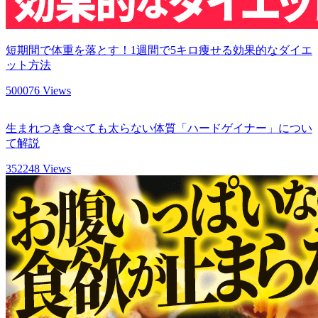
短期間で体重を落とす！1週間で5キロ痩せる効果的なダイエ
ット方法
500076 Views
生まれつき食べても太らない体質「ハードゲイナー」につい
て解説
352248 Views