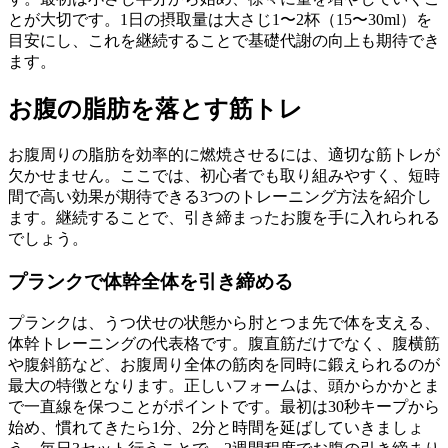
とが大切です。1日の摂取量は大さじ1〜2杯（15〜30ml）を
目安にし、これを継続することで基礎代謝の向上も期待でき
ます。
お腹の脂肪を落とす筋トレ
お腹周りの脂肪を効率的に燃焼させるには、
適切な筋トレが
欠かせません
。ここでは、初心者でも取り組みやすく、短時
間で高い効果が期待できる3つのトレーニング方法を紹介し
ます。継続することで、引き締まったお腹を手に入れられる
でしょう。
プランクで体幹全体を引き締める
プランクは、うつ伏せの状態から肘とつま先で体を支える、
体幹トレーニングの代表格
です。腹直筋だけでなく、腹横筋
や腹斜筋など、お腹周り全体の筋肉を同時に鍛えられるのが
最大の特徴となります。正しいフォームは、
頭からかかとま
で一直線を保つこと
がポイントです。最初は30秒キープから
始め、慣れてきたら1分、2分と時間を延ばしていきましょ