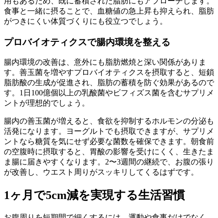
用もあるため、既に蓄積された脂肪にもアプローチします。
食事と一緒に摂ることで、血糖値の急上昇も抑えられ、脂肪
がつきにくい体質づくりにも役立つでしょう。
プロバイオティクスで腸内環境を整える
腸内環境の改善は、意外にも
脂肪燃焼と深い関係がありま
す
。善玉菌を増やすプロバイオティクスを摂取すると、
短鎖
脂肪酸の生成が促進され、脂肪の蓄積を防ぐ効果
があるので
す。1日100億個以上の乳酸菌やビフィズス菌を含むサプリメ
ントが理想的でしょう。
腸内の善玉菌が増えると、食欲を抑制するホルモンの分泌も
活発になります。ヨーグルトでも摂取できますが、サプリメ
ントなら糖質を気にせず必要な菌数を確保できます。朝食前
の空腹時に摂取すると、胃酸の影響を受けにくく、生きたま
ま腸に届きやすくなります。2〜3週間の継続で、お腹の張り
が改善し、ウエスト周りがスッキリしてくるはずです。
1ヶ月で5cm減を実現する生活習慣
お腹周りを短期間で細くするには、運動や食事だけでなく、