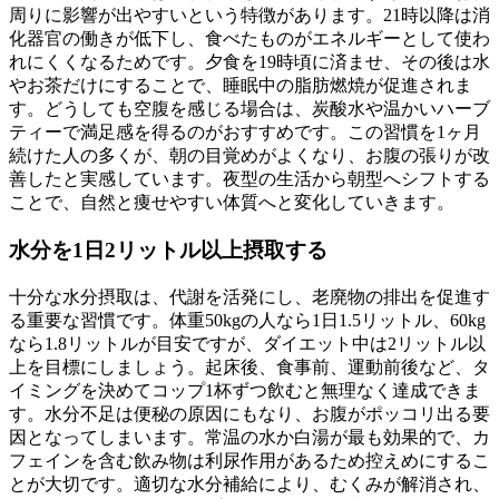
周りに影響が出やすい
という特徴があります。21時以降は消
化器官の働きが低下し、食べたものがエネルギーとして使わ
れにくくなるためです。夕食を19時頃に済ませ、その後は水
やお茶だけにすることで、
睡眠中の脂肪燃焼が促進されま
す
。どうしても空腹を感じる場合は、炭酸水や温かいハーブ
ティーで満足感を得るのがおすすめです。この習慣を1ヶ月
続けた人の多くが、朝の目覚めがよくなり、お腹の張りが改
善したと実感しています。夜型の生活から朝型へシフトする
ことで、自然と痩せやすい体質へと変化していきます。
水分を1日2リットル以上摂取する
十分な水分摂取は、
代謝を活発にし、老廃物の排出を促進す
る重要な習慣
です。体重50kgの人なら1日1.5リットル、60kg
なら1.8リットルが目安ですが、
ダイエット中は2リットル以
上を目標
にしましょう。起床後、食事前、運動前後など、タ
イミングを決めてコップ1杯ずつ飲むと無理なく達成できま
す。水分不足は便秘の原因にもなり、お腹がポッコリ出る要
因となってしまいます。常温の水か白湯が最も効果的で、カ
フェインを含む飲み物は利尿作用があるため控えめにするこ
とが大切です。適切な水分補給により、むくみが解消され、